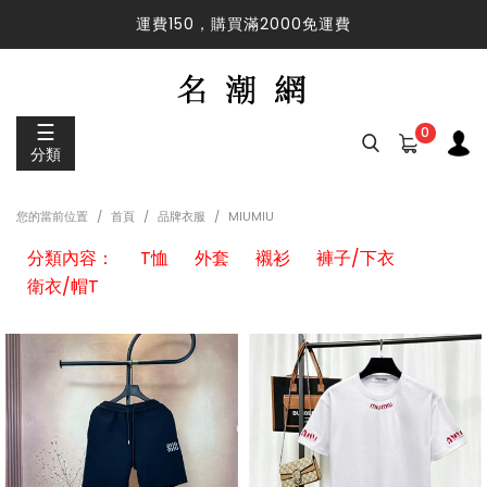
運費150，購買滿2000免運費
運費150，購買滿2000免運費
☰
0
分類
您的當前位置
首頁
品牌衣服
MIUMIU
分類內容：
T恤
外套
襯衫
褲子/下衣
衛衣/帽T