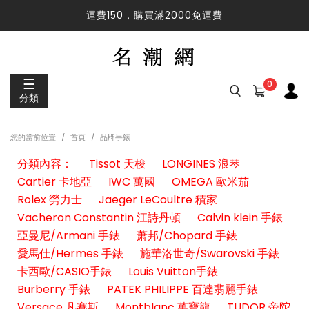
運費150，購買滿2000免運費
運費150，購買滿2000免運費
☰
0
分類
您的當前位置
首頁
品牌手錶
分類內容：
Tissot 天梭
LONGINES 浪琴
Cartier 卡地亞
IWC 萬國
OMEGA 歐米茄
Rolex 勞力士
Jaeger LeCoultre 積家
Vacheron Constantin 江詩丹頓
Calvin klein 手錶
亞曼尼/Armani 手錶
萧邦/Chopard 手錶
愛馬仕/Hermes 手錶
施華洛世奇/Swarovski 手錶
卡西歐/CASIO手錶
Louis Vuitton手錶
Burberry 手錶
PATEK PHILIPPE 百達翡麗手錶
Versace 凡賽斯
Montblanc 萬寶龍
TUDOR 帝陀