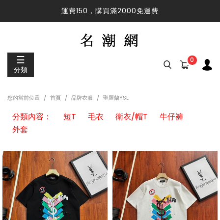
運費150，購買滿2000免運費
運費150，購買滿2000免運費
☰
0
分類
您的當前位置
首頁
品牌衣服
聖羅蘭YSL
分類內容：
短T
毛衣
衛衣/帽T
牛仔褲
外套