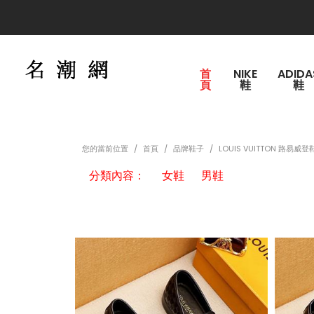
運費150，購買滿2000
首
NIKE
ADIDA
頁
鞋
鞋
您的當前位置
首頁
品牌鞋子
LOUIS VUITTON 路易威登
分類內容：
女鞋
男鞋