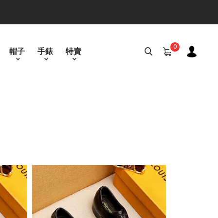
0
帽子
手錶
特賣