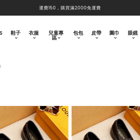
免運費
運費150，購買滿2000免運費
S
鞋子
衣服
兒童專
包包
皮帶
圍巾
眼鏡
區
鞋